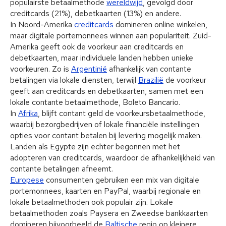
populairste betaalmethode
wereldwijd
, gevolgd door
creditcards (21%), debetkaarten (13%) en andere.
In Noord-Amerika
creditcards
domineren online winkelen,
maar digitale portemonnees winnen aan populariteit. Zuid-
Amerika geeft ook de voorkeur aan creditcards en
debetkaarten, maar individuele landen hebben unieke
voorkeuren. Zo is
Argentinië
afhankelijk van contante
betalingen via lokale diensten, terwijl
Brazilië
de voorkeur
geeft aan creditcards en debetkaarten, samen met een
lokale contante betaalmethode, Boleto Bancario.
In
Afrika
, blijft contant geld de voorkeursbetaalmethode,
waarbij bezorgbedrijven of lokale financiële instellingen
opties voor contant betalen bij levering mogelijk maken.
Landen als Egypte zijn echter begonnen met het
adopteren van creditcards, waardoor de afhankelijkheid van
contante betalingen afneemt.
Europese
consumenten gebruiken een mix van digitale
portemonnees, kaarten en PayPal, waarbij regionale en
lokale betaalmethoden ook populair zijn. Lokale
betaalmethoden zoals Paysera en Zweedse bankkaarten
domineren bijvoorbeeld de
Baltische
regio op kleinere