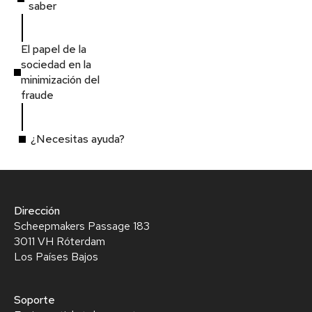
saber
El papel de la
sociedad en la
minimización del
fraude
¿Necesitas ayuda?
Dirección
Scheepmakers Passage 183
3011 VH Róterdam
Los Países Bajos
Soporte