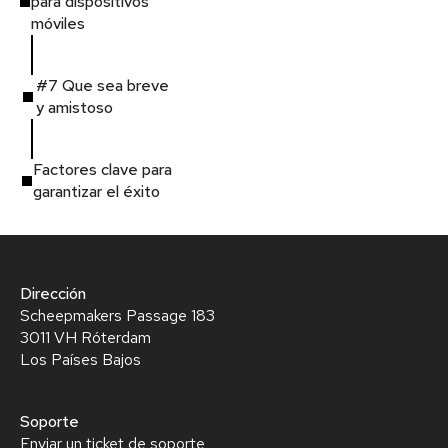
para dispositivos
móviles
#7 Que sea breve
y amistoso
Factores clave para
garantizar el éxito
Dirección
Scheepmakers Passage 183
3011 VH Róterdam
Los Países Bajos
Soporte
Enviar un ticket de soporte